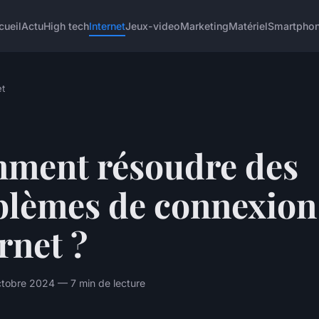
cueil
Actu
High tech
Internet
Jeux-video
Marketing
Matériel
Smartpho
et
ment résoudre des
blèmes de connexion
rnet ?
tobre 2024 — 7 min de lecture