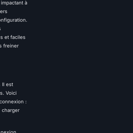
 impactant à
vers
nfiguration.
s
 et faciles
 freiner
 Il est
s. Voici
connexion :
e charger
onnexion