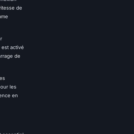
vitesse de
omme
r
est activé
arrage de
les
our les
ience en