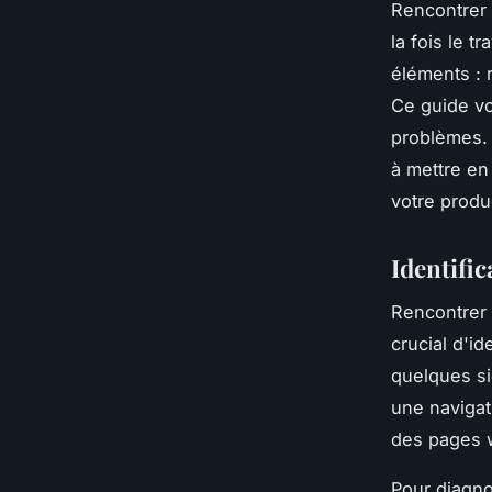
Rencontrer 
la fois le t
éléments : 
Ce guide vo
problèmes. 
à mettre en
votre produc
Identifi
Rencontrer
crucial d'id
quelques si
une navigat
des pages 
Pour diagno