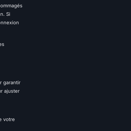
endommagés
n. Si
onnexion
es
r garantir
r ajuster
 votre