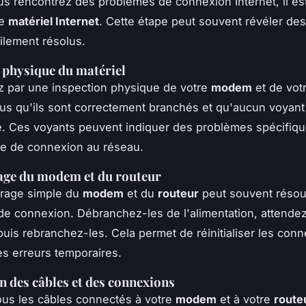
s rencontrez des problèmes de connexion Internet, il est
le
matériel Internet
. Cette étape peut souvent révéler de
cilement résolus.
 physique du matériel
par une inspection physique de votre
modem
et de vot
s qu'ils sont correctement branchés et qu'aucun voyant 
é. Ces voyants peuvent indiquer des problèmes spécifi
e de connexion au réseau.
ge du modem et du routeur
rage simple du
modem
et du
routeur
peut souvent résou
e connexion. Débranchez-les de l'alimentation, attende
uis rebranchez-les. Cela permet de réinitialiser les conn
les erreurs temporaires.
on des câbles et des connexions
us les câbles connectés à votre
modem
et à votre
route