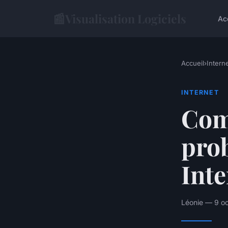
📰
Visualisation Logiciels
Ac
Accueil
›
Intern
INTERNET
Com
pro
Inte
Léonie — 9 oc