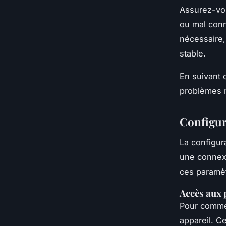
Assurez-vou
ou mal conn
nécessaire,
stable.
En suivant 
problèmes m
Configur
La configur
une connexi
ces paramèt
Accès aux 
Pour comme
appareil. Ce