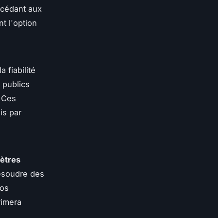
ccédant aux
t l'option
a fiabilité
 publics
. Ces
is par
mètres
résoudre des
vos
rimera