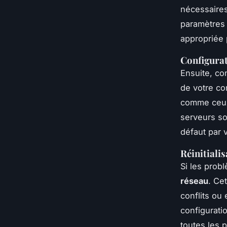
nécessaires
paramètres 
appropriée 
Configura
Ensuite, co
de votre co
comme ceux 
serveurs so
défaut par 
Réinitiali
Si les prob
réseau
. Ce
conflits ou
configurati
toutes les 