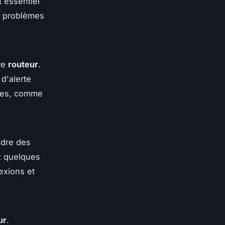
 essentiel
s problèmes
re
routeur
.
d'alerte
ques, comme
dre des
z quelques
exions et
ur
.