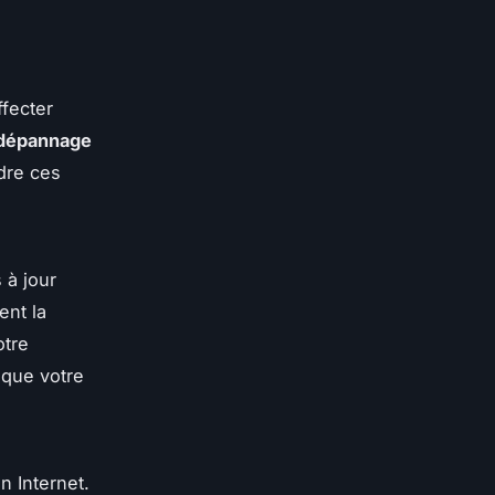
fecter
dépannage
udre ces
 à jour
ent la
otre
t que votre
 Internet.