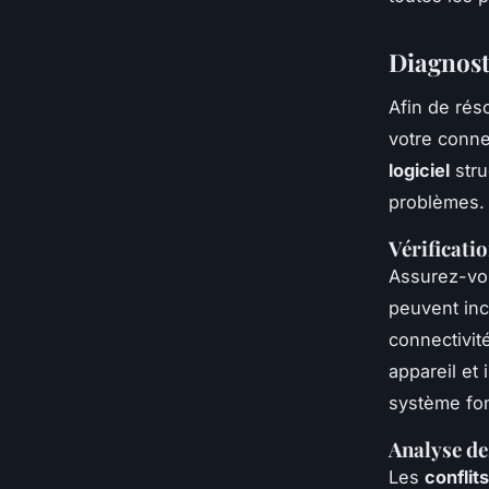
Diagnost
Afin de rés
votre conne
logiciel
stru
problèmes.
Vérificati
Assurez-vo
peuvent inc
connectivit
appareil et 
système fon
Analyse des
Les
conflits