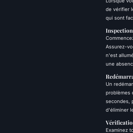
Lorsque vou
de vérifier 
qui sont fa
Inspection
Commencez 
Assurez-vou
n'est allum
une absenc
Redémarra
Un redémar
problèmes d
secondes, p
d'éliminer 
Vérificati
Examinez to