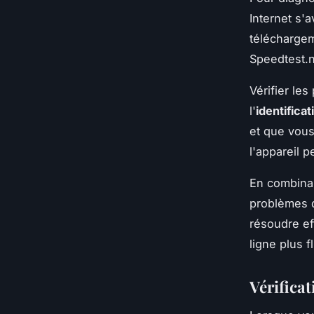
Internet s'
téléchargem
Speedtest.n
Vérifier le
l'
identifica
et que vous
l'appareil 
En combinan
problèmes d
résoudre ef
ligne plus f
Vérificat